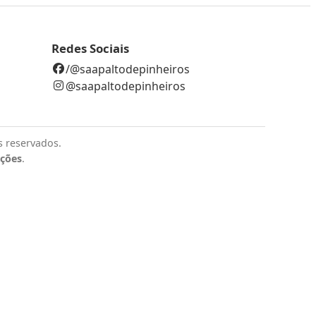
Redes Sociais
/@saapaltodepinheiros
@saapaltodepinheiros
s reservados.
uções
.