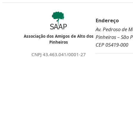
Pular
para
Endereço
o
Av. Pedroso de Mo
conteúdo
Pinheiros – São 
Associação dos Amigos de Alto dos
Pinheiros
CEP 05419-000
CNPJ 43.463.041/0001-27