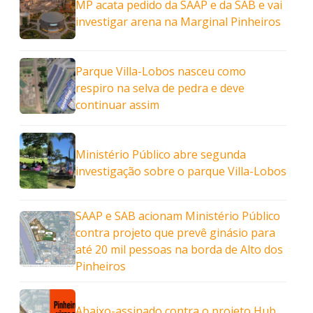
MP acata pedido da SAAP e da SAB e vai
investigar arena na Marginal Pinheiros
Parque Villa-Lobos nasceu como
respiro na selva de pedra e deve
continuar assim
Ministério Público abre segunda
investigação sobre o parque Villa-Lobos
SAAP e SAB acionam Ministério Público
contra projeto que prevê ginásio para
até 20 mil pessoas na borda de Alto dos
Pinheiros
Abaixo-assinado contra o projeto Hub