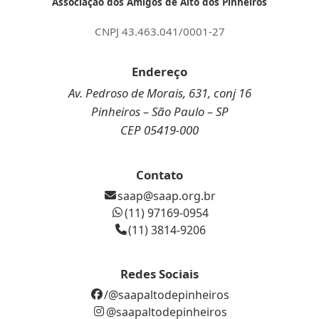
Associação dos Amigos de Alto dos Pinheiros
CNPJ 43.463.041/0001-27
Endereço
Av. Pedroso de Morais, 631, conj 16
Pinheiros – São Paulo – SP
CEP 05419-000
Contato
saap@saap.org.br
(11) 97169-0954
(11) 3814-9206
Redes Sociais
/@saapaltodepinheiros
@saapaltodepinheiros