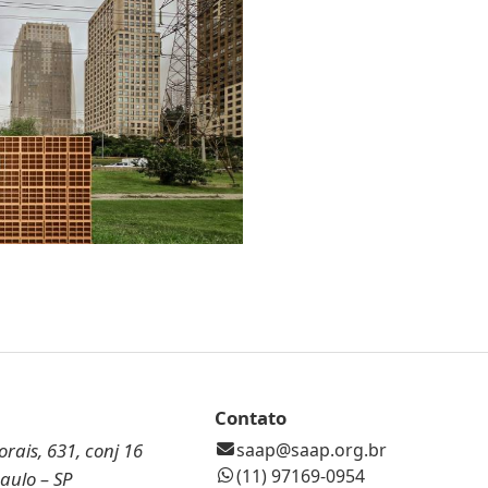
Contato
rais, 631, conj 16
saap@saap.org.br
(11) 97169-0954
Paulo – SP