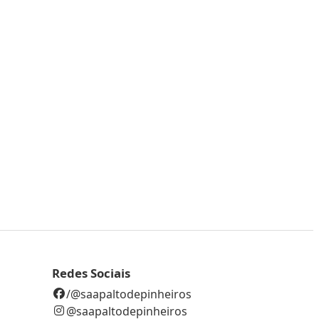
Redes Sociais
/@saapaltodepinheiros
@saapaltodepinheiros