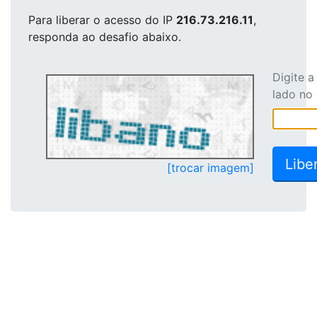
Para liberar o acesso
do IP
216.73.216.11
,
responda ao desafio abaixo.
Digite 
lado no
[trocar imagem]