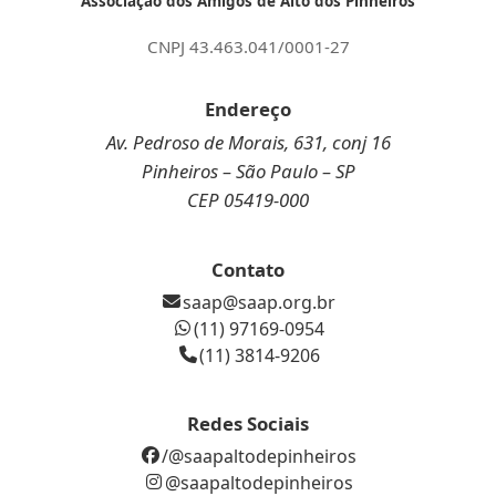
Associação dos Amigos de Alto dos Pinheiros
CNPJ 43.463.041/0001-27
Endereço
Av. Pedroso de Morais, 631, conj 16
Pinheiros – São Paulo – SP
CEP 05419-000
Contato
saap@saap.org.br
(11) 97169-0954
(11) 3814-9206
Redes Sociais
/@saapaltodepinheiros
@saapaltodepinheiros